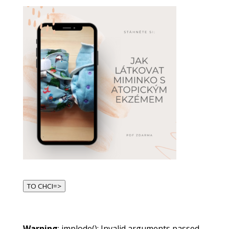
TO CHCI=>
Warning
: implode(): Invalid arguments passed