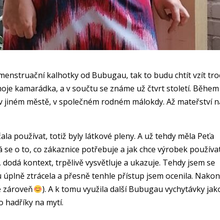
 menstruační kalhotky od Bubugau, tak to budu chtít vzít tr
 moje kamarádka, a v součtu se známe už čtvrt století. Během
á v jiném městě, v společném rodném málokdy. Až mateřství 
la používat, totiž byly látkové pleny. A už tehdy měla Peťa
má se o to, co zákaznice potřebuje a jak chce výrobek používat
 dodá kontext, trpělivě vysvětluje a ukazuje. Tehdy jsem se
 úplně ztrácela a přesně tenhle přístup jsem ocenila. Nako
bě zároveň
). A k tomu využila další Bubugau vychytávky jak
 hadříky na mytí.