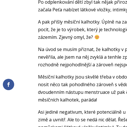
Po odplenkování dětí zbyl tak nějak přiroz
začala Peťa nabízet látkové vložky, intim
A pak přišly měsíční kalhotky. Úplně na za
pocit, že je to výrobek, který je technolo
zázemím. Zjevný omyl, že?
Na úvod se musím přiznat, že kalhotky v 
nevěřila, ale jsem na něj zvyklá a tenhle 
rozhodně nejpohodlnější a zároveň nejspo
Měsíční kalhotky jsou skvělé třeba v obdo
nosit něco tak pohodlného zároveň s vědo
dvoudenním nástupu menstruace už pak čast
měsíčních kalhotek, paráda!
Asi jediné negativum, které potenciálně u
zimě a uvnitř. Ale to se nedá nic dělat. 