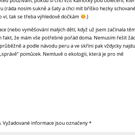
teď používám, pokud si chci vzít kalhotky pod oblečení, kte
 (ráda nosím sukně a šaty a chci mít bříško hezky schované
to ví, tak se třeba výhledově dočkám
.)
ce (nebo vyměšování malých dětí, když už jsem začínala těm
vám fakt, že mám vše potřebné pořád doma. Nemusím řešit žá
růběžně a podle návodu peru a ve skříni pak vždycky najdu
 „správě“ pomůcek. Nemluvě o ekologii, která je pro mě
.
Vyžadované informace jsou označeny
*