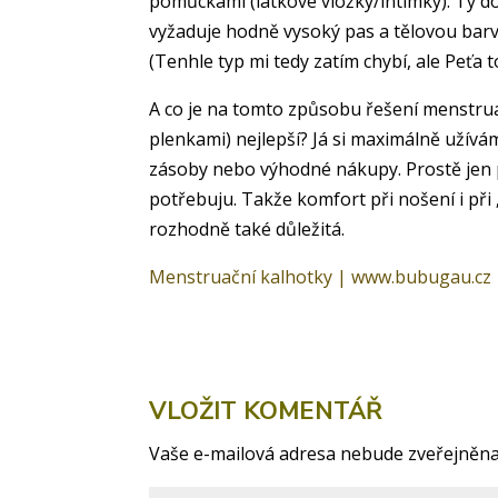
pomůckami (látkové vložky/intimky). Ty do
vyžaduje hodně vysoký pas a tělovou barvu
(Tenhle typ mi tedy zatím chybí, ale Peťa 
A co je na tomto způsobu řešení menstrua
plenkami) nejlepší? Já si maximálně uží
zásoby nebo výhodné nákupy. Prostě jen p
potřebuju. Takže komfort při nošení i při
rozhodně také důležitá.
Menstruační kalhotky | www.bubugau.cz
VLOŽIT KOMENTÁŘ
Vaše e-mailová adresa nebude zveřejněna