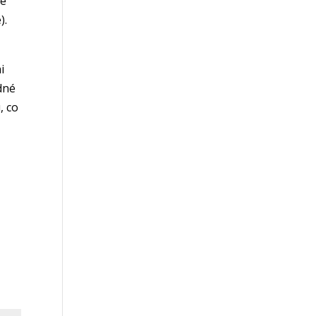
ré
).
i
dné
, co