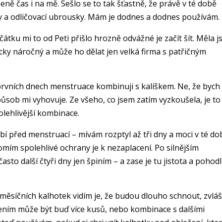
eně čas i na mě. Sešlo se to tak šťastně, že právě v té době
ky a odličovací ubrousky. Mám je dodnes a dodnes používám.
čátku mi to od Peti přišlo hrozně odvážné je začít šít. Měla 
gicky náročný a může ho dělat jen velká firma s patřičným
prvních dnech menstruace kombinuji s kalíškem. Ne, že bych 
způsob mi vyhovuje. Ze všeho, co jsem zatím vyzkoušela, je to
lehlivější kombinace.
bí před menstruací – mívám rozptyl až tři dny a moci v té do
mím spolehlivé ochrany je k nezaplacení. Po silnějším
o další čtyři dny jen špiním – a zase je tu jistota a pohodl
 měsíčních kalhotek vidím je, že budou dlouho schnout, zvláš
Řešením může být buď více kusů, nebo kombinace s dalšími