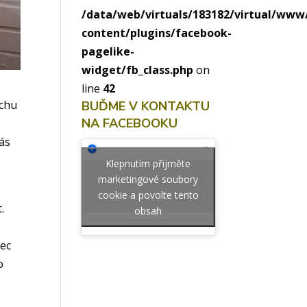
/data/web/virtuals/183182/virtual/ww
content/plugins/facebook-
pagelike-
widget/fb_class.php
on
line
42
ochu
BUĎME V KONTAKTU
NA FACEBOOKU
nás
Klepnutím přijměte
marketingové soubory
cookie a povolte tento
.
obsah
nec
o