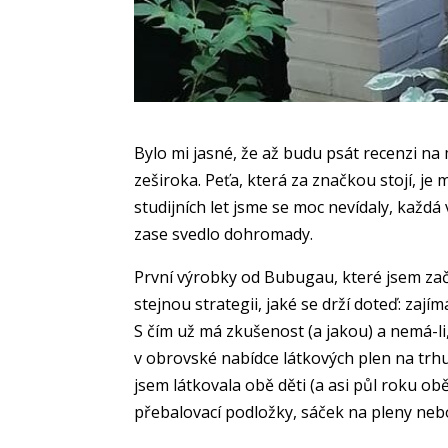
Bylo mi jasné, že až budu psát recenzi na
zeširoka. Peťa, která za značkou stojí, je
studijních let jsme se moc nevídaly, každ
zase svedlo dohromady.
První výrobky od Bubugau, které jsem zača
stejnou strategii, jaké se drží doteď: zají
S čím už má zkušenost (a jakou) a nemá-li,
v obrovské nabídce látkových plen na trhu
jsem látkovala obě děti (a asi půl roku o
přebalovací podložky, sáček na pleny nebo