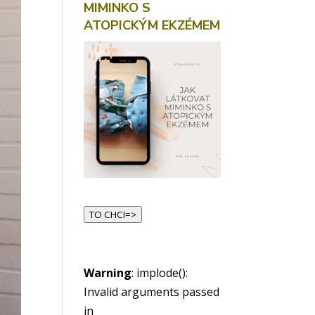
MIMINKO S
ATOPICKÝM EKZÉMEM
TO CHCI=>
Warning
: implode():
Invalid arguments passed
in