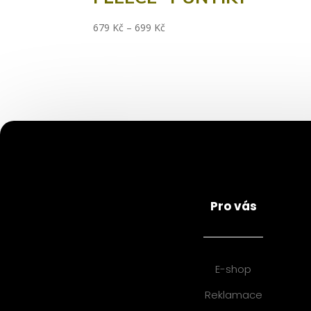
679
Kč
–
699
Kč
Pro vás
E-shop
Reklamace