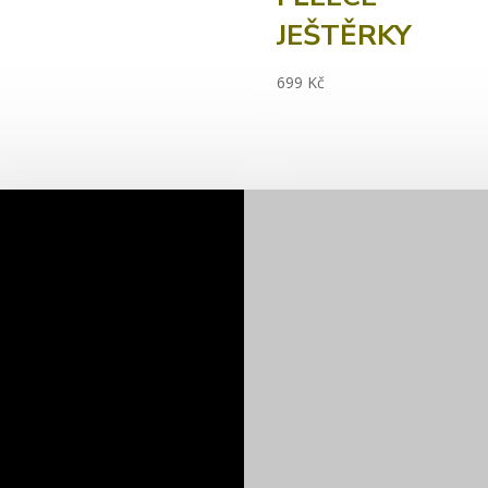
JEŠTĚRKY
699
Kč