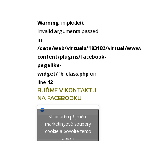
Warning
: implode():
Invalid arguments passed
in
/data/web/virtuals/183182/virtual/ww
content/plugins/facebook-
pagelike-
widget/fb_class.php
on
line
42
BUĎME V KONTAKTU
NA FACEBOOKU
Klepnutím přijměte
marketingové soubory
cookie a povolte tento
obsah