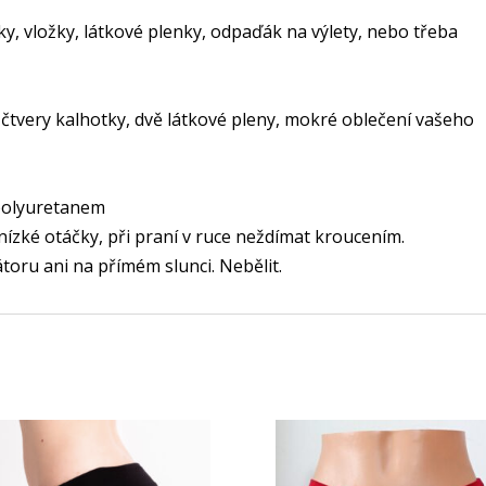
y, vložky, látkové plenky, odpaďák na výlety, nebo třeba
čtvery kalhotky, dvě látkové pleny, mokré oblečení vašeho
polyuretanem
 nízké otáčky, při praní v ruce neždímat kroucením.
átoru ani na přímém slunci. Nebělit.