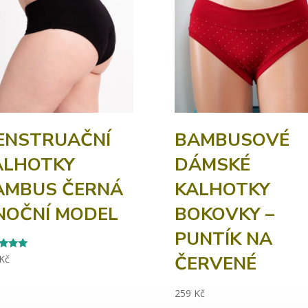
ENSTRUAČNÍ
BAMBUSOVÉ
ALHOTKY
DÁMSKÉ
AMBUS ČERNÁ
KALHOTKY
 NOČNÍ MODEL
BOKOVKY –
PUNTÍK NA
ČERVENÉ
d
Kč
f 5
259
Kč