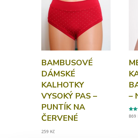
BAMBUSOVÉ
M
DÁMSKÉ
K
KALHOTKY
B
VYSOKÝ PAS –
–
PUNTÍK NA
ČERVENÉ
Rate
869
5.00
out o
259
Kč