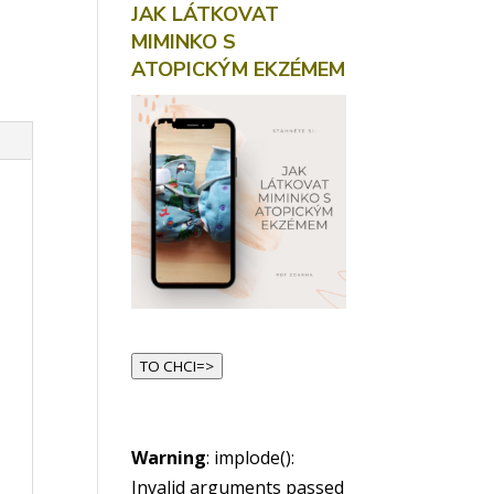
JAK LÁTKOVAT
MIMINKO S
ATOPICKÝM EKZÉMEM
TO CHCI=>
Warning
: implode():
Invalid arguments passed