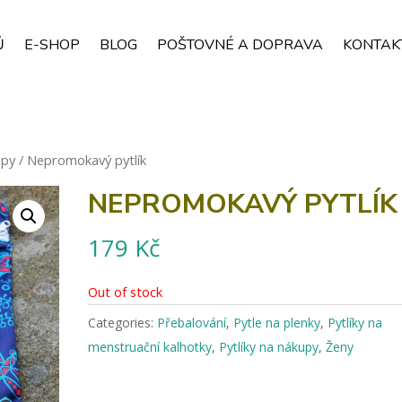
Ů
E-SHOP
BLOG
POŠTOVNÉ A DOPRAVA
KONTAK
upy
/ Nepromokavý pytlík
NEPROMOKAVÝ PYTLÍK
179
Kč
Out of stock
Categories:
Přebalování
,
Pytle na plenky
,
Pytlíky na
menstruační kalhotky
,
Pytlíky na nákupy
,
Ženy