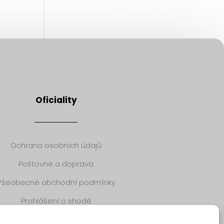
Oficiality
Ochrana osobních údajů
Poštovné a doprava
Všeobecné obchodní podmínky
Prohlášení o shodě
Odstoupení od kupní smlouvy