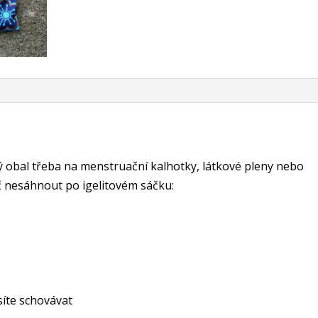
 obal třeba na menstruační kalhotky, látkové pleny nebo
č nesáhnout po igelitovém sáčku:
íte schovávat