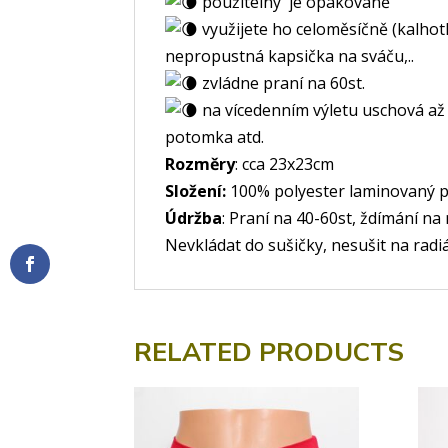
použitelný je opakovaně
využijete ho celoměsíčně (kalhotk
nepropustná kapsička na sváču,..
zvládne praní na 60st.
na vícedenním výletu uschová až 
potomka atd.
Rozměry
: cca 23x23cm
Složení:
100% polyester laminovaný 
Údržba
: Praní na 40-60st, ždímání na
Nevkládat do sušičky, nesušit na radi
RELATED PRODUCTS