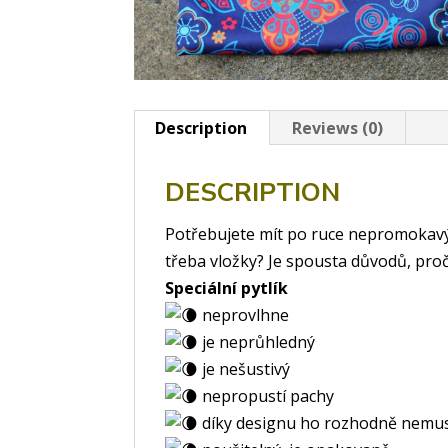
Description
Reviews (0)
DESCRIPTION
Potřebujete mít po ruce nepromokavý
třeba vložky? Je spousta důvodů, pro
Speciální pytlík
neprovlhne
je neprůhledný
je nešustivý
nepropustí pachy
díky designu ho rozhodně nemus