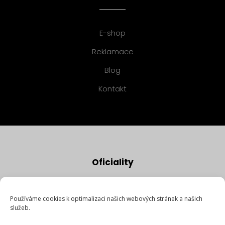
E-shop
Reklamace
Blog
Kontakt
Oficiality
Používáme cookies k optimalizaci našich webových stránek a našich
Ochrana osobních údajů
služeb.